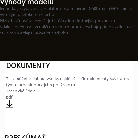
Výhody modelu:
Jednotka je vybavená ventilátormi s priemerom Ø500 mm a Ø630 mm s
vysokým prietokom vzduchu
Nízka hlučnosť zabezpečuje tichšiu a komfortnejšiu prevádzku
Vďaka novému AC ventilátorovému motoru dosahuje prietok vzduchu až
5884 m³/h a zlepšuje kvalitu vzduchu
DOKUMENTY
Tu si môžete stiahnuť všetky najdôležitejšie dokumenty súvisiace s
týmto produktom a jeho používaním.
Technické údaje
pdf
PRESKÚMAŤ