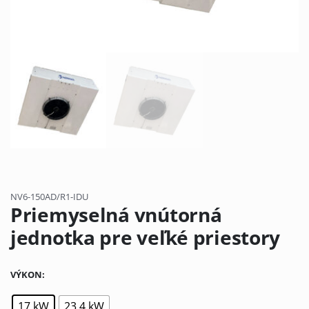
NV6-150AD/R1-IDU
Priemyselná vnútorná
jednotka pre veľké priestory
VÝKON
17 kW
23,4 kW