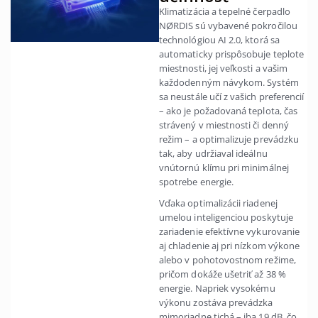
Klimatizácia a tepelné čerpadlo
NØRDIS sú vybavené pokročilou
technológiou AI 2.0, ktorá sa
automaticky prispôsobuje teplote
miestnosti, jej veľkosti a vašim
každodenným návykom. Systém
sa neustále učí z vašich preferencií
– ako je požadovaná teplota, čas
strávený v miestnosti či denný
režim – a optimalizuje prevádzku
tak, aby udržiaval ideálnu
vnútornú klímu pri minimálnej
spotrebe energie.
Vďaka optimalizácii riadenej
umelou inteligenciou poskytuje
zariadenie efektívne vykurovanie
aj chladenie aj pri nízkom výkone
alebo v pohotovostnom režime,
pričom dokáže ušetriť až 38 %
energie. Napriek vysokému
výkonu zostáva prevádzka
mimoriadne tichá – iba 19 dB, čo