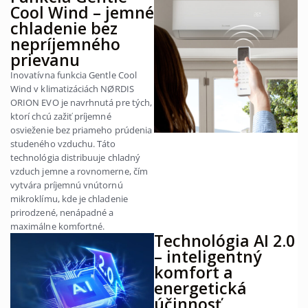
Cool Wind – jemné
chladenie bez
nepríjemného
prievanu
Inovatívna funkcia Gentle Cool
Wind v klimatizáciách NØRDIS
ORION EVO je navrhnutá pre tých,
ktorí chcú zažiť príjemné
osvieženie bez priameho prúdenia
studeného vzduchu. Táto
technológia distribuuje chladný
vzduch jemne a rovnomerne, čím
vytvára príjemnú vnútornú
mikroklímu, kde je chladenie
prirodzené, nenápadné a
maximálne komfortné.
Technológia AI 2.0
– inteligentný
komfort a
energetická
účinnosť