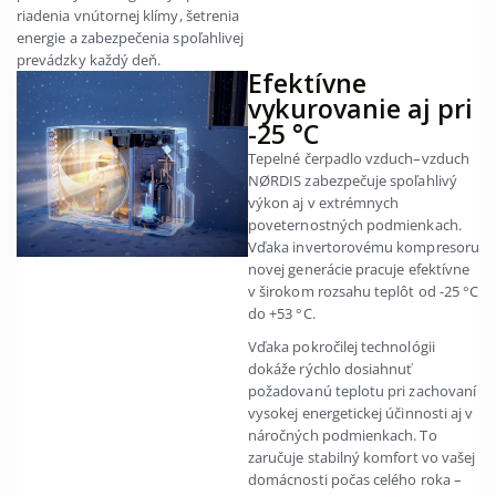
riadenia vnútornej klímy, šetrenia
energie a zabezpečenia spoľahlivej
prevádzky každý deň.
Efektívne
vykurovanie aj pri
-25 °C
Tepelné čerpadlo vzduch–vzduch
NØRDIS zabezpečuje spoľahlivý
výkon aj v extrémnych
poveternostných podmienkach.
Vďaka invertorovému kompresoru
novej generácie pracuje efektívne
v širokom rozsahu teplôt od -25 °C
do +53 °C.
Vďaka pokročilej technológii
dokáže rýchlo dosiahnuť
požadovanú teplotu pri zachovaní
vysokej energetickej účinnosti aj v
náročných podmienkach. To
zaručuje stabilný komfort vo vašej
domácnosti počas celého roka –