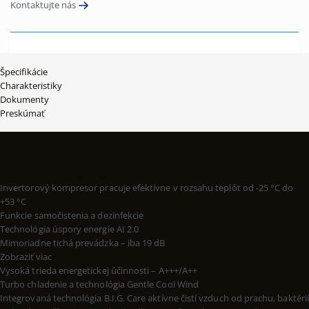
Kontaktujte nás
Špecifikácie
Charakteristiky
Dokumenty
Preskúmať
HLAVNÉ VLASTNOSTI
Výhody modelu:
Invertorový kompresor pracuje efektívne v rozsahu teplôt od -25 °C do
+53 °C
Funkcie samočistenia a dezinfekcie
Technológia úspory energie AI 2.0
Mimoriadne tichá prevádzka – iba 19 dB
Zobraziť viac
Vysoká trieda energetickej účinnosti – A+++/A++
Turbo chladenie a technológia Gentle Cool Wind
Integrovaná technológia B.I.G. Care aktívne čistí vzduch od prachu, baktérií