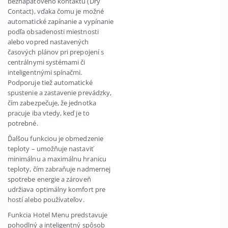
beznapäťového kontaktu (Dry
Contact), vďaka čomu je možné
automatické zapínanie a vypínanie
podľa obsadenosti miestnosti
alebo vopred nastavených
časových plánov pri prepojení s
centrálnymi systémami či
inteligentnými spínačmi.
Podporuje tiež automatické
spustenie a zastavenie prevádzky,
čím zabezpečuje, že jednotka
pracuje iba vtedy, keď je to
potrebné.
Ďalšou funkciou je obmedzenie
teploty – umožňuje nastaviť
minimálnu a maximálnu hranicu
teploty, čím zabraňuje nadmernej
spotrebe energie a zároveň
udržiava optimálny komfort pre
hostí alebo používateľov.
Funkcia Hotel Menu predstavuje
pohodlný a inteligentný spôsob