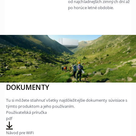
od najchladnejších zimných dní až
po horúce letné obdobie.
DOKUMENTY
Tu si môžete stiahnuť všetky najdôležitejšie dokumenty súvisiace s
týmto produktom a jeho používaním.
Používateľská príručka
pdf
Návod pre WiFi