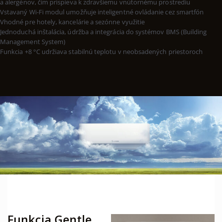
a alergénov, čím prispieva k zdravšiemu vnútornému prostrediu
Vstavaný Wi-Fi modul umožňuje inteligentné ovládanie cez smartfón
Vhodné pre hotely, kancelárie a sezónne využitie
Jednoduchá inštalácia, údržba a integrácia do systémov BMS (Building
Management System)
Funkcia +8 °C udržiava stabilnú teplotu v neobsadených priestoroch
Funkcia Gentle