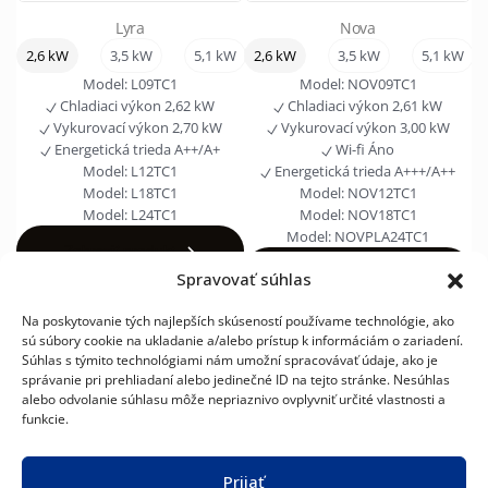
Lyra
Nova
2,6 kW
3,5 kW
5,1 kW
2,6 kW
7,0 kW
3,5 kW
5,1 kW
Model:
L09TC1
Model:
NOV09TC1
Chladiaci výkon
2,62 kW
Chladiaci výkon
2,61 kW
Vykurovací výkon
2,70 kW
Vykurovací výkon
3,00 kW
Energetická trieda
A++/A+
Wi-fi
Áno
Model:
L12TC1
Energetická trieda
A+++/A++
Model:
L18TC1
Model:
NOV12TC1
Model:
L24TC1
Model:
NOV18TC1
Model:
NOVPLA24TC1
Zobraziť produkt
Zobraziť produkt
Spravovať súhlas
Na poskytovanie tých najlepších skúseností používame technológie, ako
sú súbory cookie na ukladanie a/alebo prístup k informáciám o zariadení.
Súhlas s týmito technológiami nám umožní spracovávať údaje, ako je
správanie pri prehliadaní alebo jedinečné ID na tejto stránke. Nesúhlas
alebo odvolanie súhlasu môže nepriaznivo ovplyvniť určité vlastnosti a
KLIMATIZÁCIE
TEPELNÉ
FAN-
VRF
UŽITOČNÉ ODKAZY
funkcie.
ČERPADLÁ
COIL
SYSTÉMY
O NØRDIS
VZDUCH–
JEDNOTKY
VODA
Novinky
Prijať
Kontakty