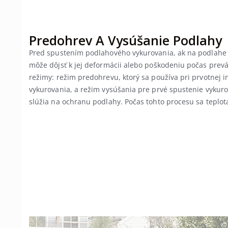
Predohrev A Vysúšanie Podlahy
Pred spustením podlahového vykurovania, ak na podlahe 
môže dôjsť k jej deformácii alebo poškodeniu počas prevád
režimy: režim predohrevu, ktorý sa používa pri prvotnej i
vykurovania, a režim vysúšania pre prvé spustenie vykur
slúžia na ochranu podlahy. Počas tohto procesu sa teplot