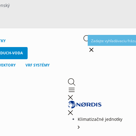
enský
TKY
ZDUCH-VODA
VEKTORY
VRF SYSTÉMY
Klimatizačné jednotky