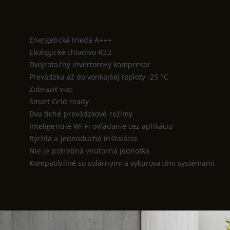
HLAVNÉ VLASTNOSTI
Výhody modelu:
Energetická trieda A+++
Ekologické chladivo R32
Dvojrotačný invertorový kompresor
Prevádzka až do vonkajšej teploty -25 °C
Zobraziť viac
Smart Grid ready
Dva tiché prevádzkové režimy
Inteligentné Wi-Fi ovládanie cez aplikáciu
Rýchla a jednoduchá inštalácia
Nie je potrebná vnútorná jednotka
Kompatibilné so solárnymi a vykurovacími systémami