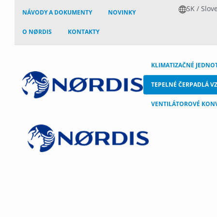
SK
/
Slov
NÁVODY A DOKUMENTY
NOVINKY
O NØRDIS
KONTAKTY
KLIMATIZAČNÉ JEDNO
TEPELNÉ ČERPADLÁ V
VENTILÁTOROVÉ KON