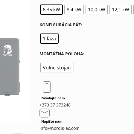
6,35 kW
8,4 kW
10,0 kW
12,1 kW
KONFIGURÁCIA FÁZ
1 fáza
MONTÁŽNA POLOHA
Voľne stojaci
Zavolajte nám
+370 37 373248
Napíšte nám
info@nordis-ac.com