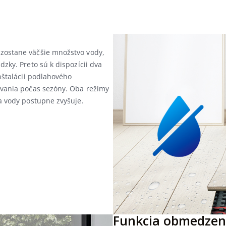
zostane väčšie množstvo vody,
zky. Preto sú k dispozícii dva
nštalácii podlahového
ovania počas sezóny. Oba režimy
a vody postupne zvyšuje.
Funkcia obmedzen