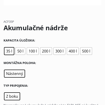
ACF35P
Akumulačné nádrže
KAPACITA ÚLOŽISKA
35 l
50 l
100 l
200 l
300 l
400 l
500 l
MONTÁŽNA POLOHA
Nástenný
TYP PRIPOJENIA
Z boku