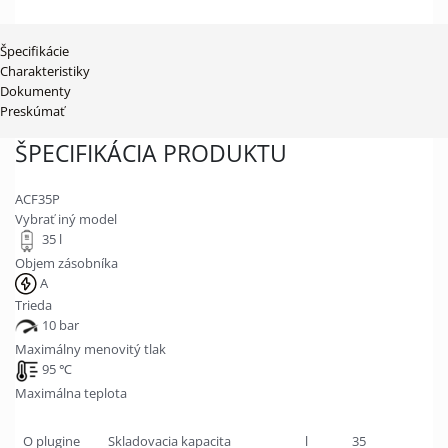
Špecifikácie
Charakteristiky
Dokumenty
Preskúmať
ŠPECIFIKÁCIA PRODUKTU
ACF35P
Vybrať iný model
35 l
Objem zásobníka
A
Trieda
10 bar
Maximálny menovitý tlak
95 ℃
Maximálna teplota
O plugine
Skladovacia kapacita
l
35