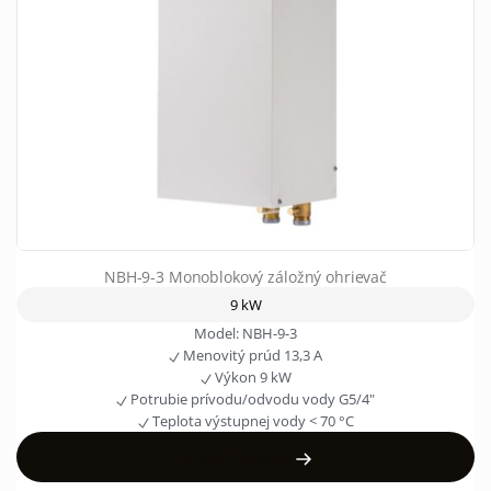
NBH-9-3 Monoblokový záložný ohrievač
9 kW
Model:
NBH-9-3
Menovitý prúd
13,3 A
Výkon
9 kW
Potrubie prívodu/odvodu vody
G5/4"
Teplota výstupnej vody
< 70 °C
Zobraziť produkt