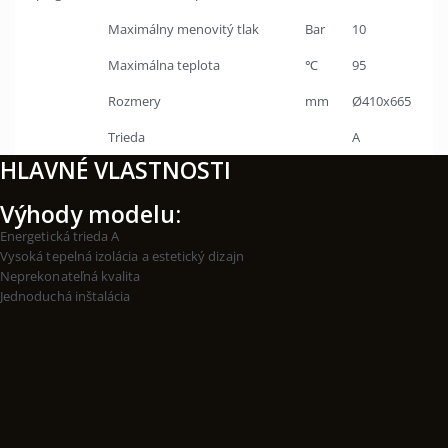
Maximálny menovitý tlak
Bar
10
Maximálna teplota
℃
95
Rozmery
mm
Ø410x665
Trieda
A
HLAVNÉ VLASTNOSTI
Výhody modelu:
Energetická trieda A
Vysoká tepelná izolácia a estetický dizajn
Neprekonateľná kvalita
Jednoduchá inštalácia