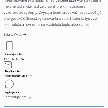
Neemailované akumulačné nádrže série ELBI ACF sú kvalitné
inerčné technické nádrže určené pre klimatizačné a
vykurovacie systémy. Zvyšujú tepelnú zotrvačnosť a zlepšujú
energetickú účinnosť vykurovania alebo chladenia tým, že
akumulujú a rovnomerne rozdeľujú teplo alebo chlad.
Zobraziť viac
Zavolajte nám
+370 37 373248
Napíšte nám
info@nordis-ac.com
Opýtajte sa
Kontaktujte nás