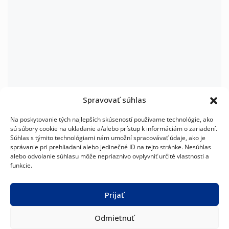
Spravovať súhlas
6 tipov, ako znížiť náklady na klimatizáciu domácnosti
Na poskytovanie tých najlepších skúseností používame technológie, ako
sú súbory cookie na ukladanie a/alebo prístup k informáciám o zariadení.
Súhlas s týmito technológiami nám umožní spracovávať údaje, ako je
správanie pri prehliadaní alebo jedinečné ID na tejto stránke. Nesúhlas
alebo odvolanie súhlasu môže nepriaznivo ovplyvniť určité vlastnosti a
funkcie.
Prijať
KLIMATIZÁCIE
TEPELNÉ
FAN-
VRF
UŽITOČNÉ ODKAZY
ČERPADLÁ
COIL
SYSTÉMY
O NØRDIS
VZDUCH–
JEDNOTKY
Odmietnuť
VODA
Novinky