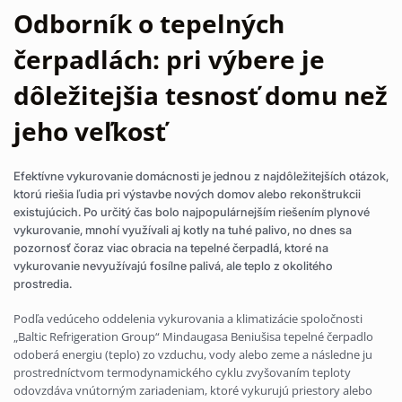
Odborník o tepelných
čerpadlách: pri výbere je
dôležitejšia tesnosť domu než
jeho veľkosť
Efektívne vykurovanie domácnosti je jednou z najdôležitejších otázok,
ktorú riešia ľudia pri výstavbe nových domov alebo rekonštrukcii
existujúcich. Po určitý čas bolo najpopulárnejším riešením plynové
vykurovanie, mnohí využívali aj kotly na tuhé palivo, no dnes sa
pozornosť čoraz viac obracia na tepelné čerpadlá, ktoré na
vykurovanie nevyužívajú fosílne palivá, ale teplo z okolitého
prostredia.
Podľa vedúceho oddelenia vykurovania a klimatizácie spoločnosti
„Baltic Refrigeration Group“ Mindaugasa Beniušisa tepelné čerpadlo
odoberá energiu (teplo) zo vzduchu, vody alebo zeme a následne ju
prostredníctvom termodynamického cyklu zvyšovaním teploty
odovzdáva vnútorným zariadeniam, ktoré vykurujú priestory alebo