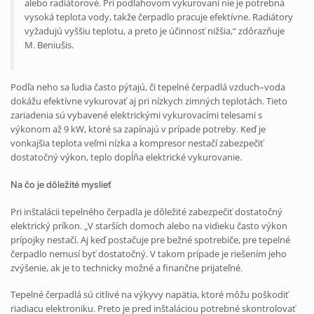
alebo radiátorové. Pri podlahovom vykurovaní nie je potrebná
vysoká teplota vody, takže čerpadlo pracuje efektívne. Radiátory
vyžadujú vyššiu teplotu, a preto je účinnosť nižšia,“ zdôrazňuje
M. Beniušis.
Podľa neho sa ľudia často pýtajú, či tepelné čerpadlá vzduch–voda
dokážu efektívne vykurovať aj pri nízkych zimných teplotách. Tieto
zariadenia sú vybavené elektrickými vykurovacími telesami s
výkonom až 9 kW, ktoré sa zapínajú v prípade potreby. Keď je
vonkajšia teplota veľmi nízka a kompresor nestačí zabezpečiť
dostatočný výkon, teplo dopĺňa elektrické vykurovanie.
Na čo je dôležité myslieť
Pri inštalácii tepelného čerpadla je dôležité zabezpečiť dostatočný
elektrický príkon. „V starších domoch alebo na vidieku často výkon
prípojky nestačí. Aj keď postačuje pre bežné spotrebiče, pre tepelné
čerpadlo nemusí byť dostatočný. V takom prípade je riešením jeho
zvýšenie, ak je to technicky možné a finančne prijateľné.
Tepelné čerpadlá sú citlivé na výkyvy napätia, ktoré môžu poškodiť
riadiacu elektroniku. Preto je pred inštaláciou potrebné skontrolovať