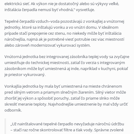
elektrickú sieť. Ak výkon nie je dostatočný alebo sú výkyvy veľké,
inštalácia čerpadla nemusí byť vhodná,“ vysvetľuje.
Tepelné čerpadlá vzduch–voda pozostávajú z vonkajšej a vnútornej
jednotky, ktoré sa inštalujú vonku a vo vnútri domu. V ideálnom
prípade stačí prepojenie cez stenu, no niekedy môže byť inštalácia
náročnejšia, najmä ak je potrebné viesť potrubie cez viac miestností
alebo zároveň modernizovať vykurovací systém.
Vnútorná jednotka bez integrovanej zásobníka teplej vody sa zvyčajne
umiestňuje do technickej miestnosti, zatiaľ čo verzia s integrovaným
zásobníkom môže byť umiestnená aj inde, napríklad v kuchyni, pokiaľ
je priestor vykurovaný.
Vonkajšia jednotka by mala byť umiestnená na mieste chránenom
pred silným vetrom a priamym slnečným žiarením. Silný vietor môže
zhoršiť jej výkon a spôsobiť poruchy, zatiaľ čo priame slnko môže
skresliť meranie teploty. Najvhodnejšie umiestnenie by mal vždy určiť
odborník.
„Už nainštalované tepelné čerpadlo nevyžaduje náročnú údržbu
– stačí raz ročne skontrolovať filtre a tlak vody. Správne zvolené