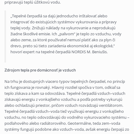
pripravujú teplú úžitkovú vodu.
„Tepelné čerpadlá sa dajú jednoducho inštalovať alebo
integrovať do existujúcich systémov vykurovania a prípravy
teplej vody. Znižujú náklady na vykurovanie a neprodukujú
žiadne škodlivé emisie. Ich „palivom“ je teplo zo vzduchu, vody
alebo zeme, za ktoré používateľ nemusí platiť ako za plyn či
drevo, preto sú tieto zariadenia ekonomické aj ekologické,“
hovorí expert na tepelné čerpadlá NORDIS M. Beniušis.
Zdrojom tepla pre domácnosť je vzduch
Na trhu je dostupných viacero typov tepelných čerpadiel, no princíp
ich fungovania je rovnaký. Hlavný rozdiel spočíva v tom, odkiaľ sa
teplo získava a kam sa odovzdáva. Tepelné čerpadlá vzduch–vzduch
získavajú energiu z vonkajšieho vzduchu a podľa potreby vykurujú
alebo ochladzujú priestor, pričom vzduch rozvádzajú ventilátorom.
Tepelné čerpadlá vzduch–voda tiež využívajú energiu z vonkajšieho
vzduchu, no teplo odovzdávajú do vodného vykurovacieho systému –
podlahového alebo radiátorového. Geotermálne, teda zem–voda
systémy fungujú podobne ako vzduch–voda, avšak energiu čerpajú zo