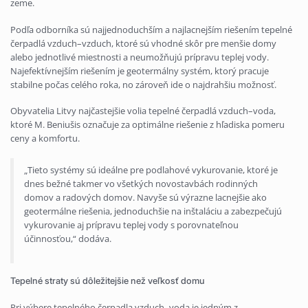
zeme.
Podľa odborníka sú najjednoduchším a najlacnejším riešením tepelné
čerpadlá vzduch–vzduch, ktoré sú vhodné skôr pre menšie domy
alebo jednotlivé miestnosti a neumožňujú prípravu teplej vody.
Najefektívnejším riešením je geotermálny systém, ktorý pracuje
stabilne počas celého roka, no zároveň ide o najdrahšiu možnosť.
Obyvatelia Litvy najčastejšie volia tepelné čerpadlá vzduch–voda,
ktoré M. Beniušis označuje za optimálne riešenie z hľadiska pomeru
ceny a komfortu.
„Tieto systémy sú ideálne pre podlahové vykurovanie, ktoré je
dnes bežné takmer vo všetkých novostavbách rodinných
domov a radových domov. Navyše sú výrazne lacnejšie ako
geotermálne riešenia, jednoduchšie na inštaláciu a zabezpečujú
vykurovanie aj prípravu teplej vody s porovnateľnou
účinnosťou,“ dodáva.
Tepelné straty sú dôležitejšie než veľkosť domu
Pri výbere tepelného čerpadla vzduch–voda je jedným z