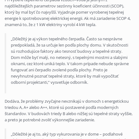
najdôležitejších parametrov sezónny koeficient účinnosti (SCOP),
ktorý by mal byť čo najvyšší. Vyjadruje pomer vyrobenej tepelnej
energie k spotrebovanej elektrickej energii. Ak má zariadenie SCOP 4,
znamená to, že z 1 kW elektriny vyrobí 4 kW tepla.
„Dôležitý je aj výkon tepelného čerpadla. Často sa nesprávne
predpokladá, že sa určuje len podľa plochy domu. V skutočnosti
sú rozhodujúce faktory ako tesnosť budovy a tepelné straty.
Dom môže byť malý, no netesný, s tepelnými mostmi a slabými
oknami, cez ktoré uniká teplo. V takom prípade nebude správne
fungovať ani čerpadlo zvolené podľa plochy. Preto je
nevyhnutné poznať tepelné straty, ktoré by mali vypočítať
odborní projektanti,“ vysvetľuje odborník.
Dodáva, že problémy zvyčajne nevznikajú v domoch s energetickou
triedou A, A+ alebo A++, ktoré sú postavené podľa moderných
štandardov. V budovách triedy B alebo nižšej sú tepelné straty vyššie,
a preto je potrebné zvoliť výkonnejšie zariadenie.
„Dôležité je aj to, aký typ vykurovania je v dome – podlahové